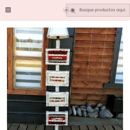
Inicio
Telares Decorativos
Lamparas Telar
Lampara de pie