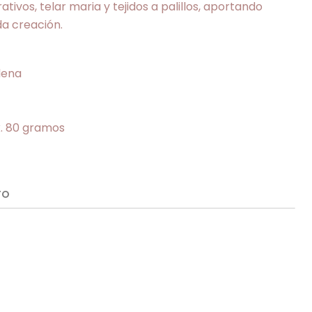
ativos, telar maria y tejidos a palillos, aportando
da creación.
lena
x. 80 gramos
TO