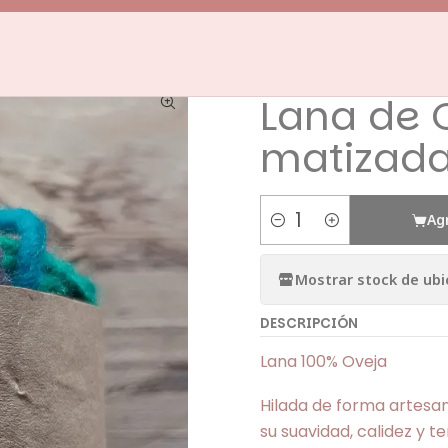
Inicio
LANA DE OVEJA
Lana de Oveja - Turquesa matizada
|
Lana de 
matizad
Ag
Cantidad
Mostrar stock de ubi
DESCRIPCIÓN
Lana 100% Oveja
Hilada de forma artesan
su suavidad, calidez y t