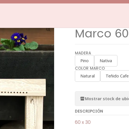
o
Marcos y Bastidores
Marcos para Telar Decorativo
Marco 60
|
Marco 60
MADERA
Pino
Nativa
COLOR MARCO
Natural
Teñido Cafe
Mostrar stock de ubi
DESCRIPCIÓN
60 x 30