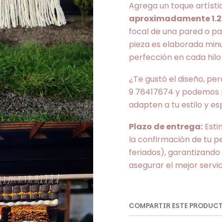
Agrega un toque artísti
aproximadamente 1.2
focal de una pared o p
pieza es elaborada mi
perfección en cada hilo 
¿Te gustó el diseño, pe
9 76417674 y podemos p
adapten a tu estilo y es
Plazo de entrega:
Esti
la confirmación de tu p
feriados), garantizando
asegurar el mejor servic
COMPARTIR ESTE PRODUC