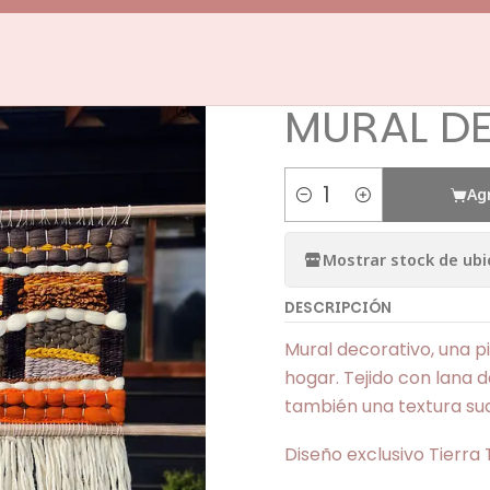
Inicio
Telares Decorativos
Murales
MURAL DECORATIVO
|
MURAL D
Ag
Cantidad
Mostrar stock de ubi
DESCRIPCIÓN
Mural decorativo, una p
hogar. Tejido con lana de
también una textura sua
Diseño exclusivo Tierra 