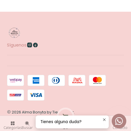
Síguenos
2026 Alma Bonyta by Tierra Telar.
Todos los derechos reservados.
Desarrollado por
Tienes alguna duda?
0
Jumpseller
.
$0
Categorías
Buscar
Contacto