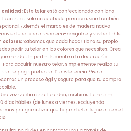
 calidad:
Este telar está confeccionado con lana
antizando no solo un acabado premium, sino también
cepcional. Además el marco es de madera nativa
o convierte en una opción eco-amigable y sustentable.
 colores:
Sabemos que cada hogar tiene su propio
uedes pedir tu telar en los colores que necesites. Crea
a que se adapte perfectamente a tu decoración.
:
Para adquirir nuestro telar, simplemente realiza tu
todo de pago preferido: Transferencia, Visa o
ecemos un proceso ágil y seguro para que tu compra
posible.
Una vez confirmada tu orden, recibirás tu telar en
días hábiles (de lunes a viernes, excluyendo
zamos por garantizar que tu producto llegue a ti en el
le.
onsulta, no dudes en contactarnos a través de