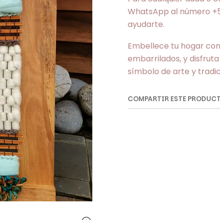
WhatsApp al número +56
ayudarte.
Embellece tu hogar con l
embarrilados, y disfruta
símbolo de arte y tradic
COMPARTIR ESTE PRODUC