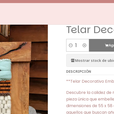
lares Decorativos
Telares embarrilados
Telar Decorativo Emb
|
Telar Dec
Ag
Cantidad
Mostrar stock de ubi
DESCRIPCIÓN
**Telar Decorativo Emba
Descubre la calidez de
pieza única que embelle
dimensiones de 55 x 58 
aquellos que buscan aña