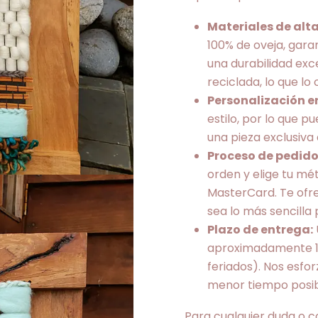
Materiales de alta
100% de oveja, gar
una durabilidad ex
reciclada, lo que l
Personalización en
estilo, por lo que p
una pieza exclusiv
Proceso de pedido
orden y elige tu mé
MasterCard. Te ofr
sea lo más sencilla 
Plazo de entrega:
aproximadamente 10 
feriados). Nos esfor
menor tiempo posib
Para cualquier duda o c