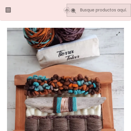
Inicio
Telares Decorativos
Porta llaves Telar
Telar Porta Llaves