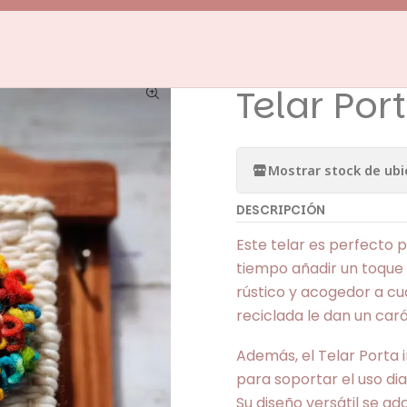
Inicio
Telares Decorativos
Porta llaves Telar
Telar Porta Llave
|
Telar Por
Mostrar stock de ubi
DESCRIPCIÓN
Este telar es perfecto 
tiempo añadir un toque 
rústico y acogedor a cu
reciclada le dan un cará
Además, el Telar Porta 
para soportar el uso dia
Su diseño versátil se ad