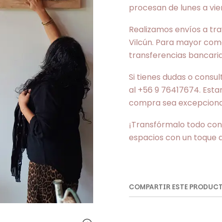
procesan de lunes a vie
Realizamos envíos a tr
Vilcún. Para mayor com
transferencias bancarias
Si tienes dudas o cons
al +56 9 76417674. Esta
compra sea excepciona
¡Transfórmalo todo con 
espacios con un toque a
COMPARTIR ESTE PRODUC