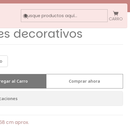
os
CARRO
res decorativos
io
regar al Carro
Comprar ahora
caciones
58 cm aprox.