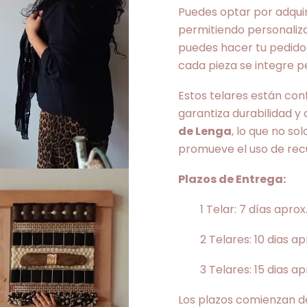
Puedes optar por adquiri
permitiendo personaliza
puedes hacer tu pedido 
cada pieza se integre 
Estos telares están con
garantiza durabilidad y
de Lenga
, lo que no so
promueve el uso de recu
Plazos de Entrega:
1 Telar: 7 días aprox
2 Telares: 10 dias ap
3 Telares: 15 dias ap
Los plazos comienzan de