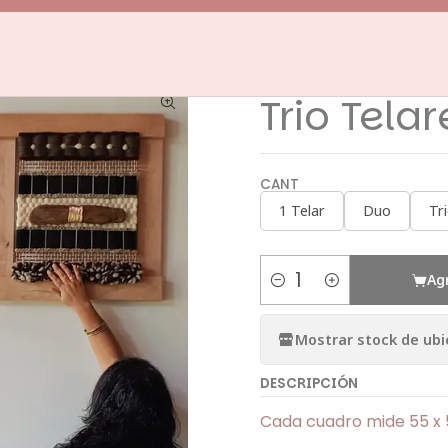
nicio
Telares Decorativos
Trio Telares
Trio Telares decorativ
|
Trio Tela
CANT
1 Telar
Duo
Tr
Ag
Cantidad
Mostrar stock de ubi
DESCRIPCIÓN
Cada cuadro mide 55 x 